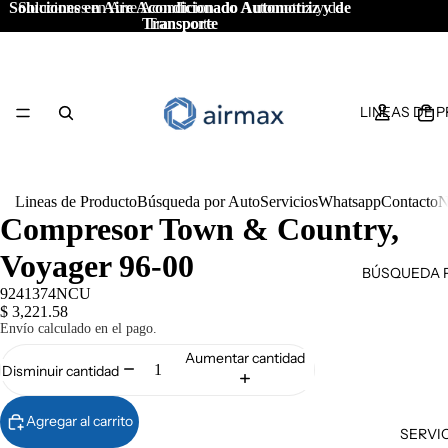
Soluciones en Aire Acondicionado Automotriz y de
Soluciones en Aire Acondicionado Automotriz y de
Transporte
Transporte
LINEAS DE 
Lineas de Producto
Búsqueda por Auto
Servicios
Whatsapp
Contacto
N
Compresor Town & Country,
Voyager 96-00
BÚSQUEDA 
9241374NCU
$ 3,221.58
Envío calculado en el pago.
Aumentar cantidad
Disminuir cantidad
Agregar al carrito
SERVI