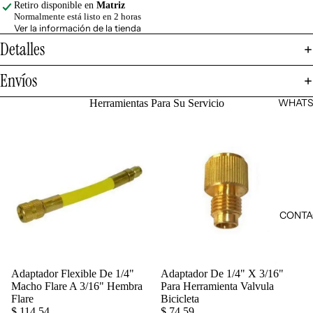
Retiro disponible en
Matriz
Normalmente está listo en 2 horas
Ver la información de la tienda
Detalles
Envíos
WHATS
Herramientas Para Su Servicio
CONTA
Adaptador Flexible De 1/4"
Adaptador De 1/4" X 3/16"
Agregar
Macho Flare A 3/16" Hembra
Para Herramienta Valvula
Flare
Bicicleta
$ 114.54
$ 74.59