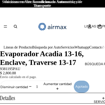
Soluciones en Aire Acondicionado Automotriz y de
Soluciones en Aire Acondicionado Automotriz y de
Transporte
Transporte
LINEAS DE 
Lineas de Producto
Búsqueda por Auto
Servicios
Whatsapp
Contacto
N
Evaporador Acadia 13-16,
Enclave, Traverse 13-17
BÚSQUEDA 
9381195PAU
$ 2,800.88
Envío calculado en el pago.
Aumentar cantidad
Agotado
Disminuir cantidad
Detalles
SERVI