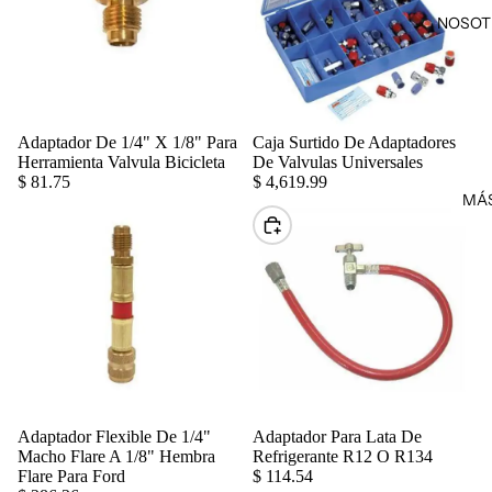
NOSOT
Adaptador De 1/4" X 1/8" Para
Caja Surtido De Adaptadores
Agregar
Herramienta Valvula Bicicleta
De Valvulas Universales
$ 81.75
$ 4,619.99
MÁ
Elegir
Adaptador Flexible De 1/4"
Adaptador Para Lata De
Agregar
Macho Flare A 1/8" Hembra
Refrigerante R12 O R134
Flare Para Ford
$ 114.54