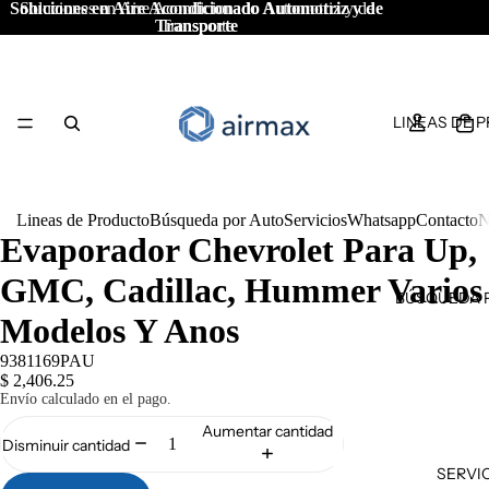
Soluciones en Aire Acondicionado Automotriz y de
Soluciones en Aire Acondicionado Automotriz y de
Transporte
Transporte
LINEAS DE 
Lineas de Producto
Búsqueda por Auto
Servicios
Whatsapp
Contacto
N
Evaporador Chevrolet Para Up,
GMC, Cadillac, Hummer Varios
BÚSQUEDA 
Modelos Y Anos
9381169PAU
$ 2,406.25
Envío calculado en el pago.
Aumentar cantidad
Disminuir cantidad
SERVI