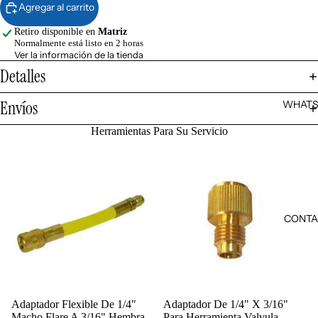
Agregar al carrito
Retiro disponible en
Matriz
Normalmente está listo en 2 horas
Ver la información de la tienda
Detalles
Envíos
WHATS
Herramientas Para Su Servicio
CONTA
Adaptador Flexible De 1/4"
Adaptador De 1/4" X 3/16"
Agregar
Macho Flare A 3/16" Hembra
Para Herramienta Valvula