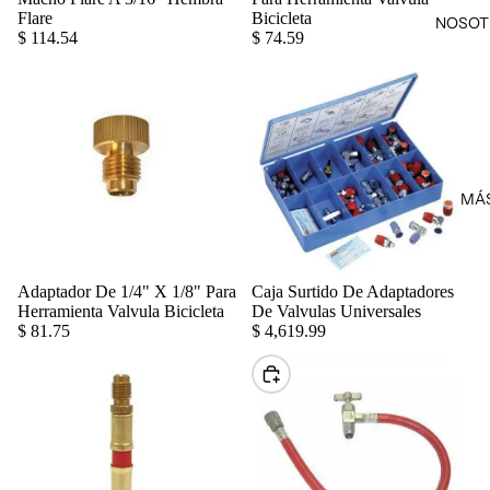
Flare
Bicicleta
NOSOT
$ 114.54
$ 74.59
MÁ
Adaptador De 1/4" X 1/8" Para
Caja Surtido De Adaptadores
Agregar
Herramienta Valvula Bicicleta
De Valvulas Universales
$ 81.75
$ 4,619.99
Elegir