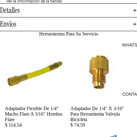
Ver la información de la tienda
Detalles
Envíos
Herramientas Para Su Servicio
WHATS
CONTA
Adaptador Flexible De 1/4"
Adaptador De 1/4" X 3/16"
Agregar
Macho Flare A 3/16" Hembra
Para Herramienta Valvula
Flare
Bicicleta
$ 114.54
$ 74.59