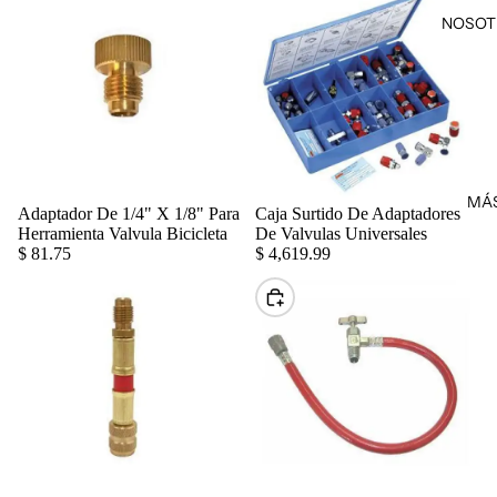
NOSOT
MÁ
Adaptador De 1/4" X 1/8" Para
Caja Surtido De Adaptadores
Agregar
Herramienta Valvula Bicicleta
De Valvulas Universales
$ 81.75
$ 4,619.99
Elegir