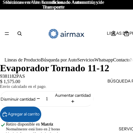
Soluciones en Aire Acondicionado Automotriz y de
Soluciones en Aire Acondicionado Automotriz y de
Transporte
Transporte
LINEAS DE 
Lineas de Producto
Búsqueda por Auto
Servicios
Whatsapp
Contacto
N
Evaporador Tornado 11-12
9381182PAS
BÚSQUEDA 
$ 1,575.00
Envío calculado en el pago.
Aumentar cantidad
Disminuir cantidad
Agregar al carrito
Retiro disponible en
Matriz
SERVI
Normalmente está listo en 2 horas