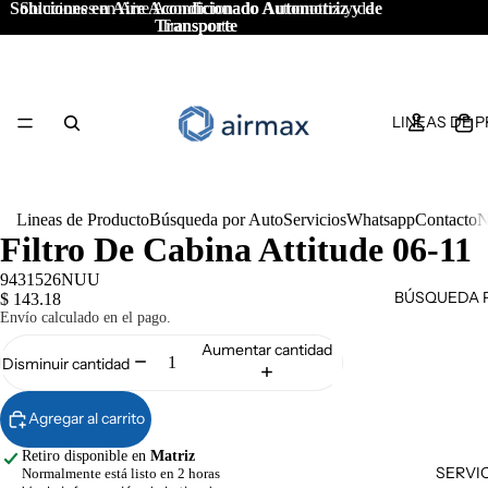
Soluciones en Aire Acondicionado Automotriz y de
Soluciones en Aire Acondicionado Automotriz y de
Transporte
Transporte
LINEAS DE 
Lineas de Producto
Búsqueda por Auto
Servicios
Whatsapp
Contacto
N
Filtro De Cabina Attitude 06-11
9431526NUU
BÚSQUEDA 
$ 143.18
Envío calculado en el pago.
Aumentar cantidad
Disminuir cantidad
Agregar al carrito
Retiro disponible en
Matriz
SERVI
Normalmente está listo en 2 horas