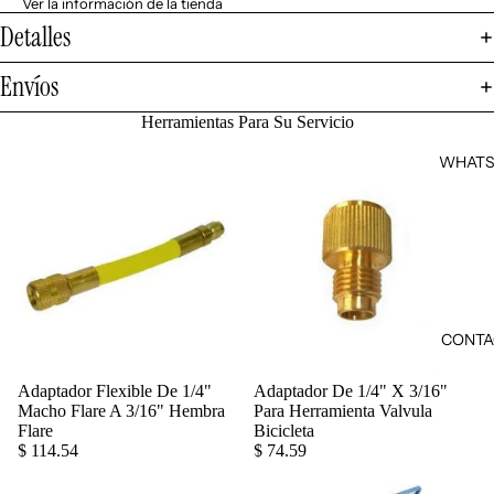
Ver la información de la tienda
Detalles
Envíos
Herramientas Para Su Servicio
WHATS
CONTA
Adaptador Flexible De 1/4"
Adaptador De 1/4" X 3/16"
Agregar
Macho Flare A 3/16" Hembra
Para Herramienta Valvula
Flare
Bicicleta
$ 114.54
$ 74.59