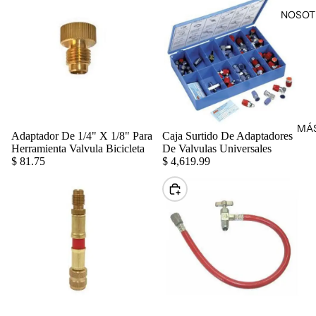
NOSOT
MÁ
Adaptador De 1/4" X 1/8" Para
Caja Surtido De Adaptadores
Agregar
Herramienta Valvula Bicicleta
De Valvulas Universales
$ 81.75
$ 4,619.99
Elegir