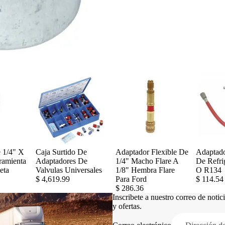
 1/4" X
Caja Surtido De
Adaptador Flexible De
Adaptado
ramienta
Adaptadores De
1/4" Macho Flare A
De Refri
eta
Valvulas Universales
1/8" Hembra Flare
O R134
$ 4,619.99
Para Ford
$ 114.54
$ 286.36
Inscribete a nuestro correo de noti
y ofertas.