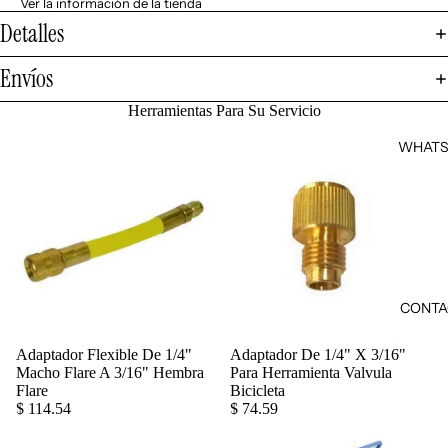
Ver la información de la tienda
Detalles
Envíos
Herramientas Para Su Servicio
WHATS
CONTA
Adaptador Flexible De 1/4"
Adaptador De 1/4" X 3/16"
Agregar
Macho Flare A 3/16" Hembra
Para Herramienta Valvula
Flare
Bicicleta
$ 114.54
$ 74.59