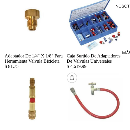
NOSOT
MÁ
Adaptador De 1/4" X 1/8" Para
Caja Surtido De Adaptadores
Agregar
Herramienta Valvula Bicicleta
De Valvulas Universales
$ 81.75
$ 4,619.99
Elegir