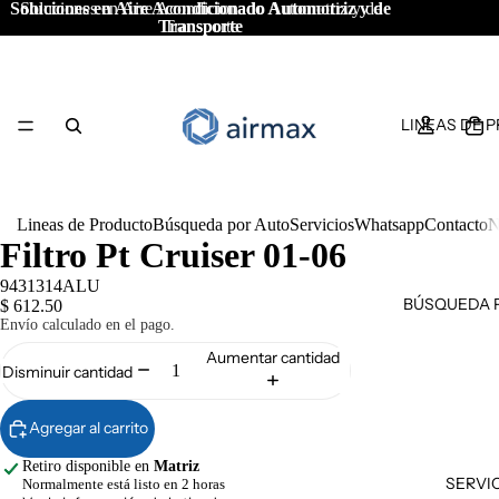
Soluciones en Aire Acondicionado Automotriz y de
Soluciones en Aire Acondicionado Automotriz y de
Transporte
Transporte
LINEAS DE 
Lineas de Producto
Búsqueda por Auto
Servicios
Whatsapp
Contacto
N
Filtro Pt Cruiser 01-06
9431314ALU
BÚSQUEDA 
$ 612.50
Envío calculado en el pago.
Aumentar cantidad
Disminuir cantidad
Agregar al carrito
Retiro disponible en
Matriz
SERVI
Normalmente está listo en 2 horas