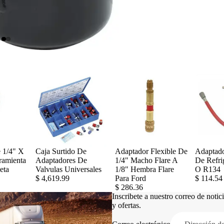
 1/4" X
Caja Surtido De
Adaptador Flexible De
Adaptado
ramienta
Adaptadores De
1/4" Macho Flare A
De Refri
eta
Valvulas Universales
1/8" Hembra Flare
O R134
$ 4,619.99
Para Ford
$ 114.54
$ 286.36
Inscribete a nuestro correo de noti
y ofertas.