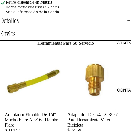
Retiro disponible en
Matriz
Normalmente está listo en 2 horas
Ver la información de la tienda
Detalles
Envíos
WHATS
Herramientas Para Su Servicio
CONTA
Adaptador Flexible De 1/4"
Adaptador De 1/4" X 3/16"
Agregar
Macho Flare A 3/16" Hembra
Para Herramienta Valvula
Flare
Bicicleta
$ 114.54
$ 74.59