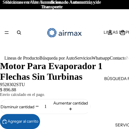
Soluciones en Aire Acondicionado Automotriz y de
Soluciones en Aire Acondicionado Automotriz y de
Transporte
Transporte
LINEAS DE 
Lineas de Producto
Búsqueda por Auto
Servicios
Whatsapp
Contacto
N
Motor Para Evaporador 1
Flechas Sin Turbinas
BÚSQUEDA 
9528302STU
$ 896.88
Envío calculado en el pago.
Aumentar cantidad
Disminuir cantidad
Agregar al carrito
SERVI