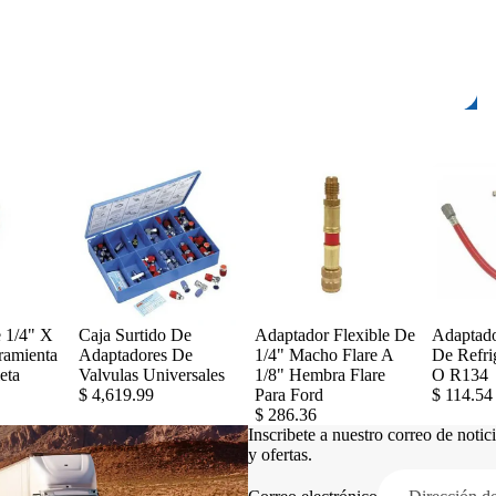
 1/4" X
Caja Surtido De
Adaptador Flexible De
Adaptado
ramienta
Adaptadores De
1/4" Macho Flare A
De Refri
eta
Valvulas Universales
1/8" Hembra Flare
O R134
$ 4,619.99
Para Ford
$ 114.54
$ 286.36
Inscribete a nuestro correo de noti
y ofertas.