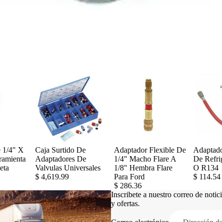
 1/4" X
Caja Surtido De
Adaptador Flexible De
Adaptado
ramienta
Adaptadores De
1/4" Macho Flare A
De Refri
eta
Valvulas Universales
1/8" Hembra Flare
O R134
$ 4,619.99
Para Ford
$ 114.54
$ 286.36
Inscribete a nuestro correo de noti
y ofertas.