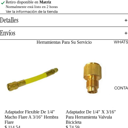
Retiro disponible en
Matriz
Normalmente está listo en 2 horas
Ver la información de la tienda
Detalles
Envíos
WHATS
Herramientas Para Su Servicio
CONTA
Adaptador Flexible De 1/4"
Adaptador De 1/4" X 3/16"
Agregar
Macho Flare A 3/16" Hembra
Para Herramienta Valvula
Flare
Bicicleta
$ 114.54
$ 74.59