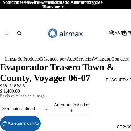
Soluciones en Aire Acondicionado Automotriz y de
Soluciones en Aire Acondicionado Automotriz y de
Transporte
Transporte
LINEAS DE 
Lineas de Producto
Búsqueda por Auto
Servicios
Whatsapp
Contacto
N
Evaporador Trasero Town &
County, Voyager 06-07
BÚSQUEDA 
9381318PAS
$ 1,400.00
Envío calculado en el pago.
Aumentar cantidad
Disminuir cantidad
Agregar al carrito
SERVI